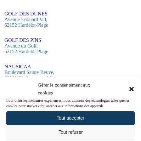
GOLF DES DUNES
Avenue Edouard VII,
62152 Hardelot-Plage
GOLF DES PINS
Avenue du Golf,
62152 Hardelot-Plage
NAUSICAA
Boulevard Sainte-Beuve,
62200 Boulogne-sur-Mer
Gérer le consentement aux
cookies
CHAR À VOILE
Base Nautique Sud,
Pour offrir les meilleures expériences, nous utilisons des technologies telles que les
Avenue du Général de Gaulle,
cookies pour stocker et/ou accéder aux informations des appareils
62152 Neufchâtel-Hardelot
Tout accepter
EQUITATION
3 Avenue Charlemagne,
Tout refuser
62152 Hardelot-Plage