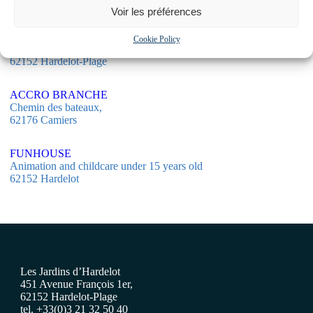
Voir les préférences
VOILE
Yacht Club
Cookie Policy
Base de Glisse Digue Sud
62152 Hardelot-Plage
ACCRO BRANCHE
Chemin des bateaux,
62176 Camiers
FUNHOUSE
Animation and childcare under 15 years old
62152 Hardelot
Les Jardins d’Hardelot
451 Avenue François 1er,
62152 Hardelot-Plage
tel. +33(0)3 21 32 50 40